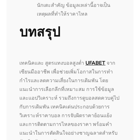
นักเตะสำคัญ ข้อมูลเหล่านี้อาจเป็น
เหตุผลที่ทำให้ราคาไหล
บทสรุป
เทคนิคและ สูตรแทงบอลสูงต่ำ
UFABET
จาก
เซียนมืออาชีพ เพื่อช่วยเพิ่มโอกาสในการทำ
กำไรและลดความเสี่ยงในการเดิมพัน โดย
แนะนำการเลือกลีกที่เหมาะสม การใช้ข้อมูล
และแอปวิเคราะห์ รวมถึงการดูบอลสดควบคู่ไป
กับการเดิมพัน เทคนิคเด่นประกอบด้วยการ
วิเคราะห์ราคาบอล การจับผิดราคาย้อนแย้ง
และการติดตามการไหลของราคา พร้อมคำ
แนะนำในการตัดสินใจอย่างชาญฉลาดสำหรับ