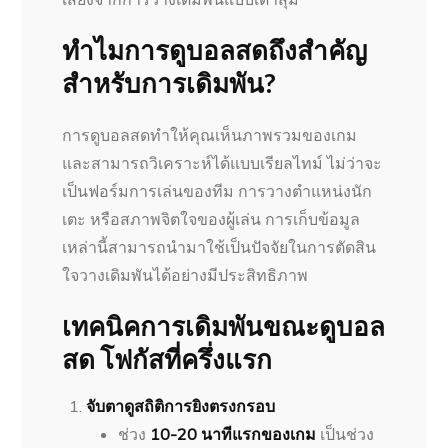
ทำไมการดูบอลสดถึงสำคัญ
สำหรับการเดิมพัน?
การดูบอลสดทำให้คุณเห็นภาพรวมของเกม
และสามารถวิเคราะห์ได้แบบเรียลไทม์ ไม่ว่าจะ
เป็นฟอร์มการเล่นของทีม การวางตำแหน่งนัก
เตะ หรือสภาพจิตใจของผู้เล่น การเก็บข้อมูล
เหล่านี้สามารถนำมาใช้เป็นปัจจัยในการตัดสิน
ใจวางเดิมพันได้อย่างมีประสิทธิภาพ
เทคนิคการเดิมพันขณะดูบอล
สด โฟกัสที่ครึ่งแรก
จับตาดูสถิติการยิงตรงกรอบ
ช่วง
10-20 นาทีแรกของเกม
เป็นช่วง