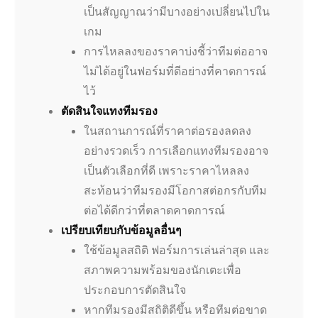
เป็นสัญญาณว่ามีบางอย่างเปลี่ยนไปใน
เกม
การไหลลงของราคาบ่งชี้ว่าทีมต่ออาจ
ไม่ได้อยู่ในฟอร์มที่ดีอย่างที่คาดการณ์
ไว้
ตัดสินใจแทงทีมรอง
ในสถานการณ์ที่ราคาต่อรองลดลง
อย่างรวดเร็ว การเลือกแทงทีมรองอาจ
เป็นตัวเลือกที่ดี เพราะราคาไหลลง
สะท้อนว่าทีมรองมีโอกาสต่อกรกับทีม
ต่อได้ดีกว่าที่ตลาดคาดการณ์
เปรียบเทียบกับข้อมูลอื่นๆ
ใช้ข้อมูลสถิติ ฟอร์มการเล่นล่าสุด และ
สภาพความพร้อมของนักเตะเพื่อ
ประกอบการตัดสินใจ
หากทีมรองมีสถิติดีขึ้น หรือทีมต่อขาด