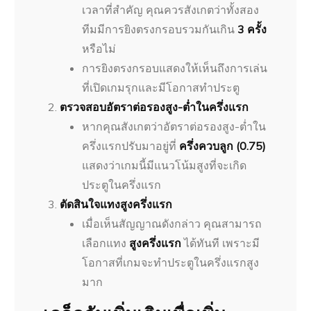
เวลาที่สำคัญ คุณควรสังเกตว่าทั้งสอง
ทีมมีการยิงตรงกรอบรวมกันเกิน
3 ครั้ง
หรือไม่
การยิงตรงกรอบแสดงให้เห็นถึงการเล่น
ที่เปิดเกมรุกและมีโอกาสทำประตู
ตรวจสอบอัตราต่อรองสูง-ต่ำในครึ่งแรก
หากคุณสังเกตว่าอัตราต่อรองสูง-ต่ำใน
ครึ่งแรกปรับมาอยู่ที่
ครึ่งควบลูก (0.75)
แสดงว่าเกมนี้มีแนวโน้มสูงที่จะเกิด
ประตูในครึ่งแรก
ตัดสินใจแทงสูงครึ่งแรก
เมื่อเห็นสัญญาณดังกล่าว คุณสามารถ
เลือกแทง
สูงครึ่งแรก
ได้ทันที เพราะมี
โอกาสที่เกมจะทำประตูในครึ่งแรกสูง
มาก