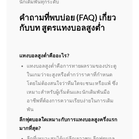
นักเดิมพันทุกระดับ
คำถามที่พบบ่อย (FAQ) เกี่ยว
กับบท สูตรแทงบอลสูงต่ำ
แทงบอลสูงต่ำคืออะไร?
แทงบอลสูงต่ำคือการทายผลรวมของประตู
ในเกมว่าจะสูงหรือต่ำกว่าราคาที่กำหนด
โดยไม่ต้องสนใจว่าทีมใดจะชนะหรือแพ้ ซึ่ง
เหมาะสำหรับผู้เริ่มต้นและนักเดิมพันมือ
อาชีพที่ต้องการความเรียบง่ายในการเดิม
พัน
ลีกฟุตบอลใดเหมาะกับการแทงบอลสูงครึ่งแรก
มากที่สุด?
ลีกที่เหมาะสมได้แก่ลีกเยาวชน ลีกฟุตบอล