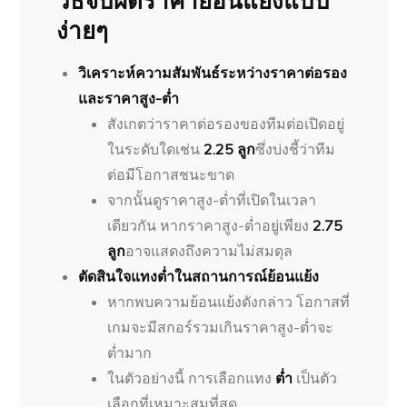
ง่ายๆ
วิเคราะห์ความสัมพันธ์ระหว่างราคาต่อรอง
และราคาสูง-ต่ำ
สังเกตว่าราคาต่อรองของทีมต่อเปิดอยู่
ในระดับใดเช่น
2.25 ลูก
ซึ่งบ่งชี้ว่าทีม
ต่อมีโอกาสชนะขาด
จากนั้นดูราคาสูง-ต่ำที่เปิดในเวลา
เดียวกัน หากราคาสูง-ต่ำอยู่เพียง
2.75
ลูก
อาจแสดงถึงความไม่สมดุล
ตัดสินใจแทงต่ำในสถานการณ์ย้อนแย้ง
หากพบความย้อนแย้งดังกล่าว โอกาสที่
เกมจะมีสกอร์รวมเกินราคาสูง-ต่ำจะ
ต่ำมาก
ในตัวอย่างนี้ การเลือกแทง
ต่ำ
เป็นตัว
เลือกที่เหมาะสมที่สุด