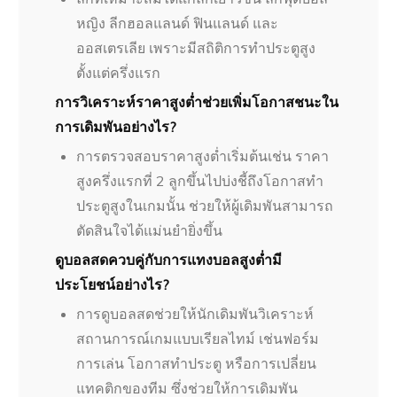
หญิง ลีกฮอลแลนด์ ฟินแลนด์ และ
ออสเตรเลีย เพราะมีสถิติการทำประตูสูง
ตั้งแต่ครึ่งแรก
การวิเคราะห์ราคาสูงต่ำช่วยเพิ่มโอกาสชนะใน
การเดิมพันอย่างไร?
การตรวจสอบราคาสูงต่ำเริ่มต้นเช่น ราคา
สูงครึ่งแรกที่ 2 ลูกขึ้นไปบ่งชี้ถึงโอกาสทำ
ประตูสูงในเกมนั้น ช่วยให้ผู้เดิมพันสามารถ
ตัดสินใจได้แม่นยำยิ่งขึ้น
ดูบอลสดควบคู่กับการแทงบอลสูงต่ำมี
ประโยชน์อย่างไร?
การดูบอลสดช่วยให้นักเดิมพันวิเคราะห์
สถานการณ์เกมแบบเรียลไทม์ เช่นฟอร์ม
การเล่น โอกาสทำประตู หรือการเปลี่ยน
แทคติกของทีม ซึ่งช่วยให้การเดิมพัน