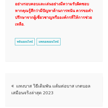
อย่างรอบคอบและเล่นอย่างมีความรับผิดชอบ
หากคุณรู้สึกว่ามีปัญหาด้านการพนัน ควรขอคำ
ปรึกษาจากผู้เชี่ยวชาญหรือองค์กรที่ให้การช่วย
เหลือ.
พนันออนไลน์
แทงบอลออนไลน์
แนะแนว
แทงบาส วิธีเดิมพัน แต้มต่อบาส เกตบอล
เรื่อง
เสมือนจริงล่าสุด 2023