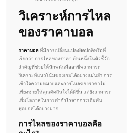
วิเคราะห์การไหล
ของราคาบอล
ราคาบอล
ที่มีการเปลี่ยนแปลงผิดปกติหรือที่
เรียกว่า การไหลของราคา เป็นหนึ่งในตัวชี้วัด
สำคัญที่ช่วยให้นักพนันมืออาชีพสามารถ
วิเคราะห์แนวโน้มของเกมได้อย่างแม่นยำ การ
เข้าใจความหมายและการไหลของราคาไม่
เพียงช่วยให้คุณตัดสินใจได้ดีขึ้น แต่ยังสามารถ
เพิ่มโอกาสในการทำกำไรจากการเดิมพัน
ฟุตบอลได้อย่างมาก
การไหลของราคาบอลคือ