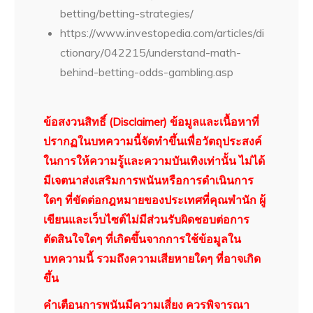
betting/betting-strategies/
https://www.investopedia.com/articles/di
ctionary/042215/understand-math-
behind-betting-odds-gambling.asp
ข้อสงวนสิทธิ์ (Disclaimer) ข้อมูลและเนื้อหาที่
ปรากฏในบทความนี้จัดทำขึ้นเพื่อวัตถุประสงค์
ในการให้ความรู้และความบันเทิงเท่านั้น ไม่ได้
มีเจตนาส่งเสริมการพนันหรือการดำเนินการ
ใดๆ ที่ขัดต่อกฎหมายของประเทศที่คุณพำนัก ผู้
เขียนและเว็บไซต์ไม่มีส่วนรับผิดชอบต่อการ
ตัดสินใจใดๆ ที่เกิดขึ้นจากการใช้ข้อมูลใน
บทความนี้ รวมถึงความเสียหายใดๆ ที่อาจเกิด
ขึ้น
คำเตือนการพนันมีความเสี่ยง ควรพิจารณา