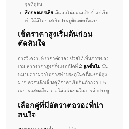
รุกที่ดุดัน
ลีกออสเตรเลีย
: มีแนวโน้มเกมเปิดตั้งแต่เริ่ม
ทำให้มีโอกาสเกิดประตูตั้งแต่ครึ่งแรก
เช็คราคาสูงเริ่มต้นก่อน
ตัดสินใจ
การวิเคราะห์ราคาต่อรอง ช่วยให้เห็นภาพของ
เกม หากราคาสูงครึ่งแรกเปิดที่
2 ลูกขึ้นไป
นั่น
หมายความว่าโอกาสทำประตูในครึ่งแรกมีสูง
มาก ควรหลีกเลี่ยงคู่ที่ราคาเริ่มต้นต่ำกว่า 1.5
เพราะแสดงถึงความไม่แน่นอนในการทำประตู
เลือกคู่ที่มีอัตราต่อรองที่น่า
สนใจ