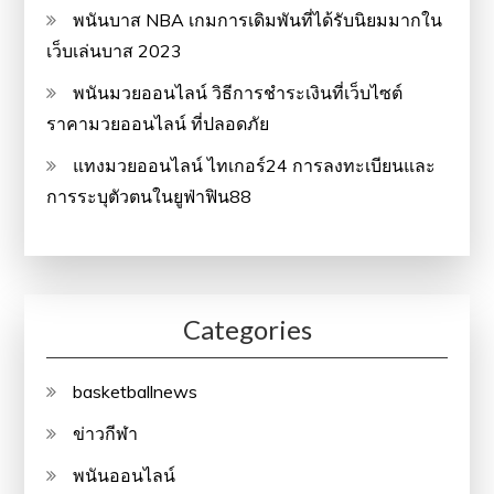
พนันบาส NBA เกมการเดิมพันที่ได้รับนิยมมากใน
เว็บเล่นบาส 2023
พนันมวยออนไลน์ วิธีการชำระเงินที่เว็บไซต์
ราคามวยออนไลน์ ที่ปลอดภัย
แทงมวยออนไลน์ ไทเกอร์24 การลงทะเบียนและ
การระบุตัวตนในยูฟ่าฟิน88
Categories
basketballnews
ข่าวกีฬา
พนันออนไลน์