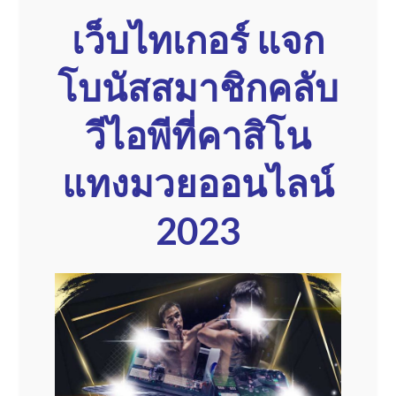
เว็บไทเกอร์ แจก
โบนัสสมาชิกคลับ
วีไอพีที่คาสิโน
แทงมวยออนไลน์
2023