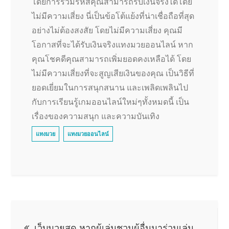
โดยการรวมรหัสคุณสามารถรับเงินจริงได้โดย
ไม่มีความเสี่ยง นี่เป็นข้อโต้แย้งที่น่าเชื่อถือที่สุด
อย่างไม่ต้องสงสัย โดยไม่มีความเสี่ยง คุณมี
โอกาสที่จะได้รับเงินจริงแทงมวยออนไลน์ หาก
คุณโชคดีคุณสามารถเพิ่มยอดคงเหลือได้ โดย
ไม่มีความเสี่ยงที่จะสูญเสียเงินของคุณ เป็นวิธีที่
ยอดเยี่ยมในการสนุกสนาน และเพลิดเพลินไป
กับการเรียนรู้เกมออนไลน์ใหม่ๆทั้งหมดนี้ เป็น
เรื่องของความสนุก และความบันเทิง
แทงมวย
แทงมวยออนไลน์
แนะแนว
เว็บมวยสด หากผู้เล่นชวนผู้อื่นมาร่วมเล่น