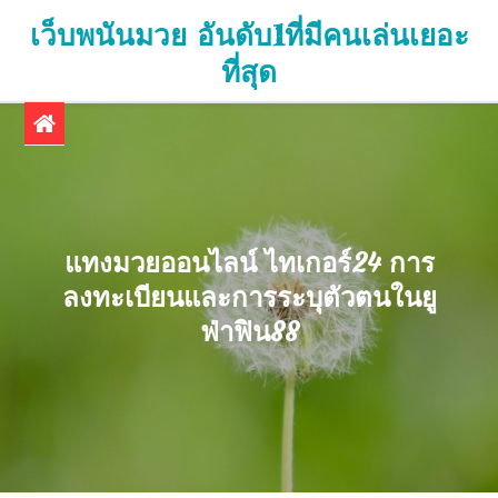
Skip
เว็บพนันมวย อันดับ1ที่มีคนเล่นเยอะ
to
ที่สุด
content
แทงมวยออนไลน์ ไทเกอร์24 การ
ลงทะเบียนและการระบุตัวตนในยู
ฟ่าฟิน88