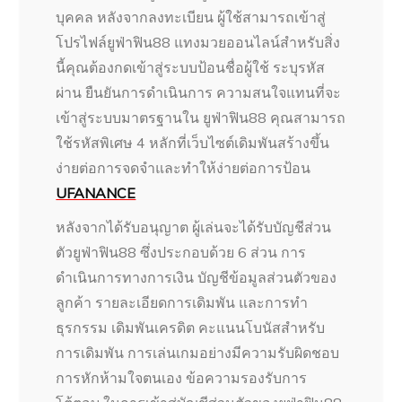
บุคคล หลังจากลงทะเบียน ผู้ใช้สามารถเข้าสู่
โปรไฟล์ยูฟ่าฟิน88 แทงมวยออนไลน์สำหรับสิ่ง
นี้คุณต้องกดเข้าสู่ระบบป้อนชื่อผู้ใช้ ระบุรหัส
ผ่าน ยืนยันการดำเนินการ ความสนใจแทนที่จะ
เข้าสู่ระบบมาตรฐานใน ยูฟ่าฟิน88 คุณสามารถ
ใช้รหัสพิเศษ 4 หลักที่เว็บไซต์เดิมพันสร้างขึ้น
ง่ายต่อการจดจำและทำให้ง่ายต่อการป้อน
UFANANCE
หลังจากได้รับอนุญาต ผู้เล่นจะได้รับบัญชีส่วน
ตัวยูฟ่าฟิน88 ซึ่งประกอบด้วย 6 ส่วน การ
ดำเนินการทางการเงิน บัญชีข้อมูลส่วนตัวของ
ลูกค้า รายละเอียดการเดิมพัน และการทำ
ธุรกรรม เดิมพันเครดิต คะแนนโบนัสสำหรับ
การเดิมพัน การเล่นเกมอย่างมีความรับผิดชอบ
การหักห้ามใจตนเอง ข้อความรองรับการ