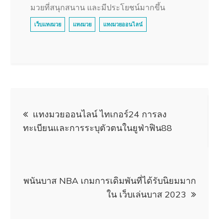
มวยที่สนุกสนาน และมีประโยชน์มากขึ้น
เว็บแทงมวย
แทงมวย
แทงมวยออนไลน์
แนะแนว
แทงมวยออนไลน์ ไทเกอร์24 การลง
เรื่อง
ทะเบียนและการระบุตัวตนในยูฟ่าฟิน88
พนันบาส NBA เกมการเดิมพันที่ได้รับนิยมมาก
ใน เว็บเล่นบาส 2023