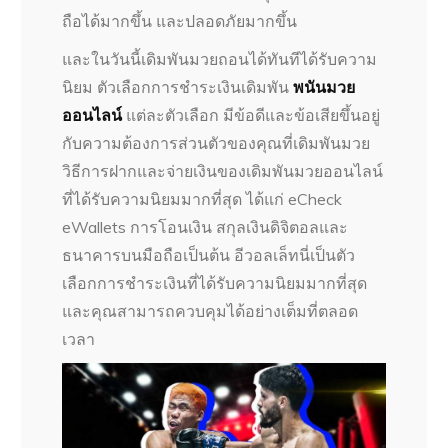
ถือได้มากขึ้น และปลอดภัยมากขึ้น
และในวันนี้เดิมพันมวยถอนได้ทันทีได้รับความ
นิยม ตัวเลือกการชำระเงินเดิมพัน
พนันมวย
ออนไลน์
แต่ละตัวเลือก มีข้อดีและข้อเสียขึ้นอยู่
กับความต้องการส่วนตัวของคุณที่เดิมพันมวย
วิธีการฝากและจ่ายเงินของเดิมพันมวยออนไลน์
ที่ได้รับความนิยมมากที่สุด ได้แก่ eCheck
eWallets การโอนเงิน สกุลเงินดิจิตอลและ
ธนาคารบนมือถือเป็นต้น อีวอลเล็ทนี่เป็นตัว
เลือกการชำระเงินที่ได้รับความนิยมมากที่สุด
และคุณสามารถควบคุมได้อย่างเต็มที่ตลอด
เวลา