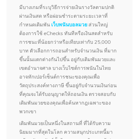
มีบางเกมที่ระบุวิธีการจ่ายเงินรางวัลตามปกติ
ผ่านเงินสด หรือผ่อนชำระตามระยะเวลาที่
กำหนดเดิมพัน
เว็บพนันบอลมวย
ส่วนใหญ่
ต้องการใช้ eChecks ทันทีหรือเงินสดสำหรับ
การชนะที่น้อยกว่าหรือเทียบเท่ากับ 25,000
บาท ตัวเลือกการถอนสำหรับจำนวนเงิน ที่มาก
ขึ้นนั้นแตกต่างกันไปขึ้น อยู่กับเดิมพันมวยและ
เขตอำนาจศาล บางเว็บไซต์การพนันในไทย
อาจหักเปอร์เซ็นต์การชนะของคุณเพื่อ
วัตถุประสงค์ทางภาษี ขึ้นอยู่กับจำนวนเงินก่อน
ที่คุณจะได้รับอนุญาตให้ถอนเงิน ตรวจสอบกับ
เดิมพันมวยของคุณเพื่อค้นหากฎเฉพาะของ
พวกเขา
เดิมพันมวยเป็นหนึ่งในสถานที่ ที่ได้รับความ
นิยมมากที่สุดในโลก ความสนุกประเภทนี้มา