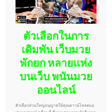
ตัวเลือกในการ
เดิมพัน เว็บมวย
พักยก หลายแห่ง
บนเว็บ พนันมวย
ออนไลน์
ตัวเลือกส่วนใหญ่อนุญาตให้คุณดาวน์โหลดแอ